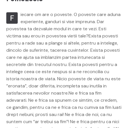
iecare om are o poveste. O poveste care aduna
F
experiente, ganduri si vise impreuna. Dar
povestea ta dezvaluie modul in care te vezi. Esti
victima sau erou in povestea vietii tale?Exista povesti
pentru a rade sau a plange si altele, pentru a intelege,
dincolo de suferinte, tacerea cuvintelor. Exista povesti
care ne ajuta sa imblanzim partea intunecata si
secretele din trecutul nostru. Exista povesti pentru a
intelege ceea ce este nespus si a ne reconcilia cu
istoria noastra de viata. Nicio poveste de viata nu este
”eronata”, doar diferita, incompleta sau inutila in
satisfacerea nevoilor noastre.Ne e frica sa fim
adevarati. Ne e frica sa spunem ce simtim, ce credem,
ce gandim, pentru ca ne e frica ca nu cumva sa fim luati
drept nebuni, prosti sau rai! Ne e frica de noi, ca nu
suntem cum “ar trebui sa fim”! Ne e frica pentru ca nici