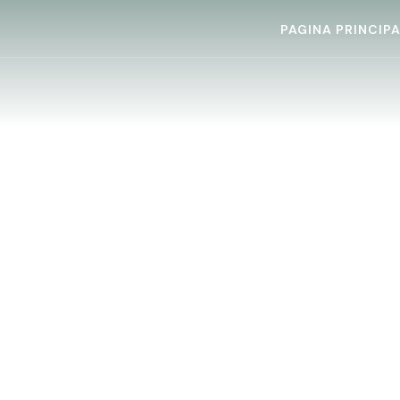
PAGINA PRINCIP
CONFERINȚA DE
PSIHOLOGIE
APLICATĂ – BRAŞOV
2015