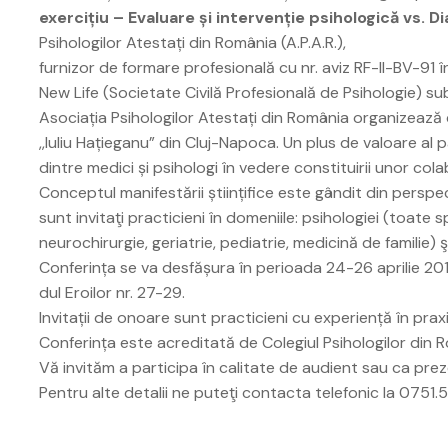
exercițiu – Evaluare și intervenție psihologică vs. 
Psihologilor Atestați din România (A.P.A.R.),
furnizor de formare profesională cu nr. aviz RF-II-BV-91 
New Life (Societate Civilă Profesională de Psihologie) su
Asociația Psihologilor Atestați din România organizează 
,,Iuliu Hațieganu” din Cluj-Napoca. Un plus de valoare al p
dintre medici și psihologi în vedere constituirii unor colab
Conceptul manifestării științifice este gândit din perspec
sunt invitaţi practicieni în domeniile: psihologiei (toate s
neurochirurgie, geriatrie, pediatrie, medicină de familie) şi
Conferința se va desfășura în perioada 24-26 aprilie 2015
dul Eroilor nr. 27-29.
Invitații de onoare sunt practicieni cu experiență în prax
Conferința este acreditată de Colegiul Psihologilor din
Vă invităm a participa în calitate de audient sau ca prez
Pentru alte detalii ne puteţi contacta telefonic la 0751.51