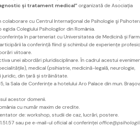
Diagnostic și tratament medical”
organizată de Asociația
în colaborare cu Centrul Internaţional de Psihologie şi Psihoter
b egida Colegiului Psihologilor din România.
conferința în parteneriat cu Universitatea de Medicină și Farm
articipării la conferință fiind și schimbul de experiențe profesi
orări viitoare.
tiva unei abordări pluridisciplinare. În cadrul acestui evenime
pecialitățile), medical (psihiatrie, medicină-legală, neurologie,
 juridic, din țară și străinătate.
, la Sala de Conferințe a hotelului Aro Palace din mun. Brașov
isul acestor domenii.
 România cu număr maxim de credite.
entator de: workshop, studii de caz, lucrări, postere.
.51.57 sau pe e-mail-ul oficial al conferinței
office@psihologii