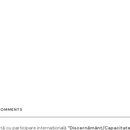
COMMENTS
ată cu participare internațională
“Discernământ/Capacitat