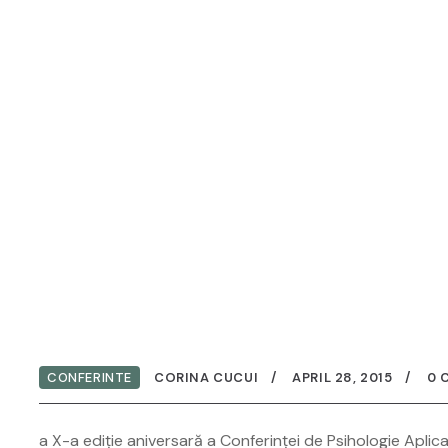
HOME
CONFERINȚA DE PSIHOLOGIE APLICATĂ – BRAŞ
OV 2015
CONFERINTE
CORINA CUCUI
APRIL 28, 2015
0 
a X-a ediție aniversară a Conferinței de Psihologie Aplic