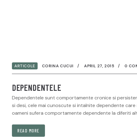
ARTICOLE
CORINA CUCUI
APRIL 27, 2015
0 CO
DEPENDENTELE
Dependentele sunt comportamente cronice si persistent
si desi, cele mai cunoscute si intalnite dependente care 
oameni sufera comportamente dependente la diferiti alti
READ MORE