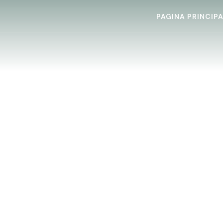
PAGINA PRINCIP
TAG:
DEPENDENTELE
HOME
TAG:
DEPENDENTELE